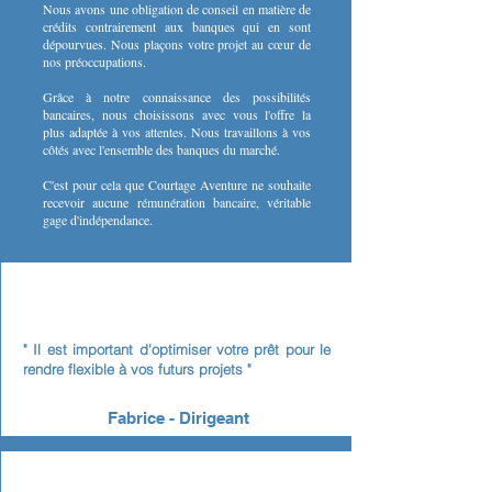
Nous avons une obligation de conseil en matière de
crédits contrairement aux banques qui en sont
dépourvues. Nous plaçons votre projet au cœur de
nos préoccupations.​
Grâce à notre connaissance des possibilités
bancaires, nous choisissons avec vous l'offre la
plus adaptée à vos attentes. Nous travaillons à vos
côtés avec l'ensemble des banques du marché.
C'est pour cela que Courtage Aventure ne souhaite
recevoir aucune rémunération bancaire, véritable
gage d'indépendance.
" Il est important d'optimiser votre prêt pour le
rendre flexible à vos futurs projets
"
Fabrice - Dirigeant